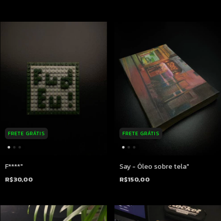
FRETE GRÁTIS
FRETE GRÁTIS
F****"
Say - Óleo sobre tela"
R$30,00
R$150,00