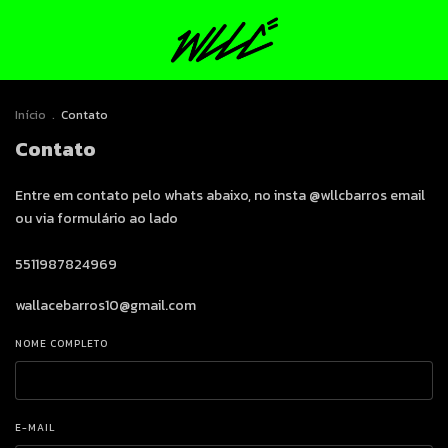
Início
.
Contato
Contato
Entre em contato pelo whats abaixo, no insta @wllcbarros email
ou via formulário ao lado
5511987824969
wallacebarros10@gmail.com
NOME COMPLETO
E-MAIL