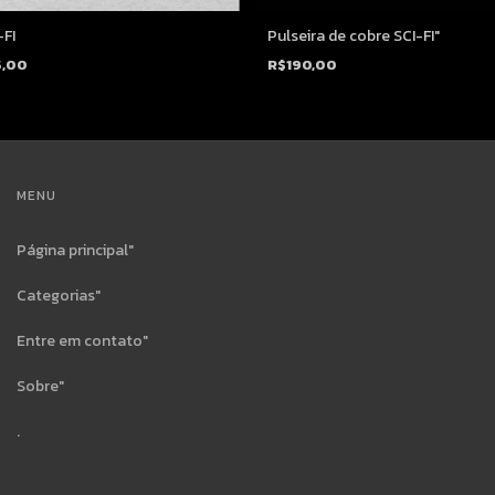
Pulseira de cobre SCI-FI"
-FI
R$190,00
5,00
MENU
Página principal"
Categorias"
Entre em contato"
Sobre"
.