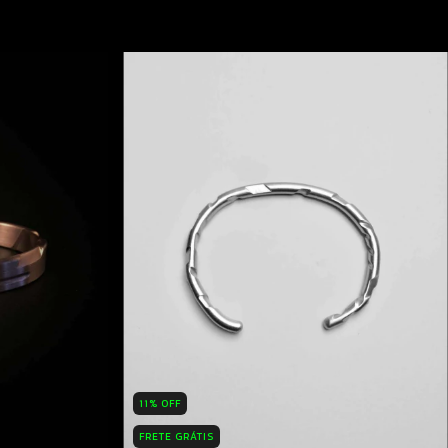
11
%
OFF
FRETE GRÁTIS