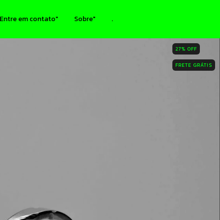
Entre em contato"
Sobre"
.
27
%
OFF
FRETE GRÁTIS