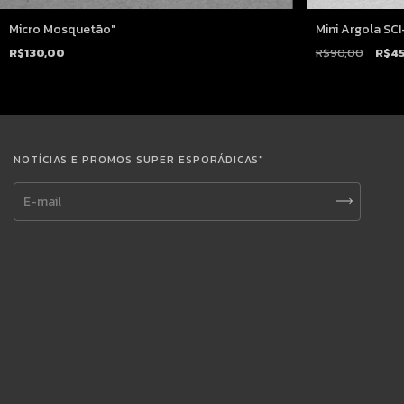
Micro Mosquetão"
Mini Argola SCI
R$130,00
R$90,00
R$4
NOTÍCIAS E PROMOS SUPER ESPORÁDICAS"