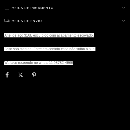
MEIOS DE PAGAMENTO
MEIOS DE ENVIO
Anel de aço 316L esculpido com acabamento escovado.
Feito sob medida. Entre em contato caso não saiba a sua.
Wallace responde no whats 11 98782-4969