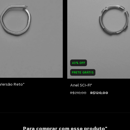
43
%
OFF
FRETE GRÁTIS
Versão Reto"
Anel SCI-FI"
R$210,00
R$120,00
Para comprar com esse produto"