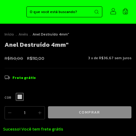
0
Início
.
Anéis
.
Anel Destruído 4mm"
Anel Destruído 4mm"
R$150,00
R$110,00
3
x de
R$36,67
sem juros
Frete grátis
COR
Sucesso! Você tem frete grátis