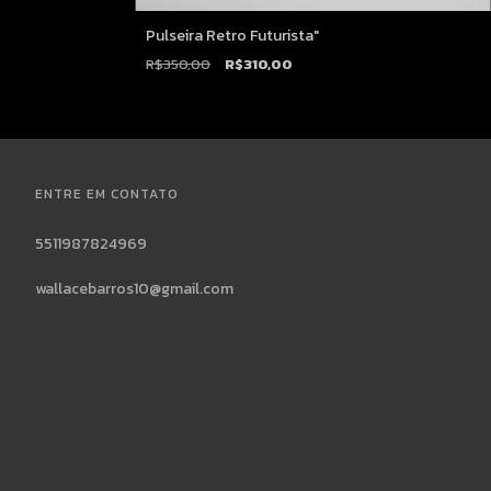
Pulseira Retro Futurista"
R$350,00
R$310,00
ENTRE EM CONTATO
5511987824969
wallacebarros10@gmail.com