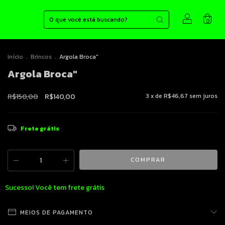
0
Início
.
Brincos
.
Argola Broca"
Argola Broca"
R$150,00
R$140,00
3
x de
R$46,67
sem juros
Frete grátis
Sucesso! Você tem frete grátis
MEIOS DE PAGAMENTO