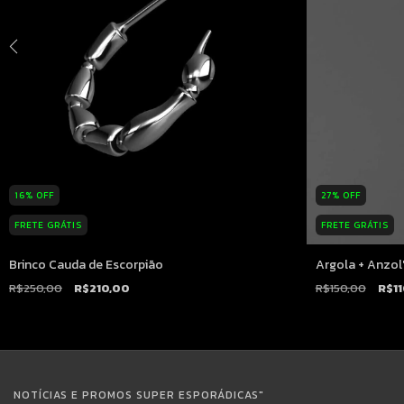
27
%
OFF
16
%
OFF
FRETE GRÁTIS
FRETE GRÁTIS
Argola + Anzol
Brinco Cauda de Escorpião
R$150,00
R$1
R$250,00
R$210,00
NOTÍCIAS E PROMOS SUPER ESPORÁDICAS"