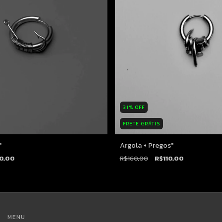
31
%
OFF
FRETE GRÁTIS
"
Argola + Pregos"
10,00
R$160,00
R$110,00
MENU