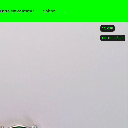
Entre em contato"
Sobre"
.
7
%
OFF
FRETE GRÁTIS