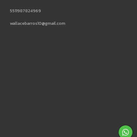
5511987824969
wallacebarros10@gmail.com