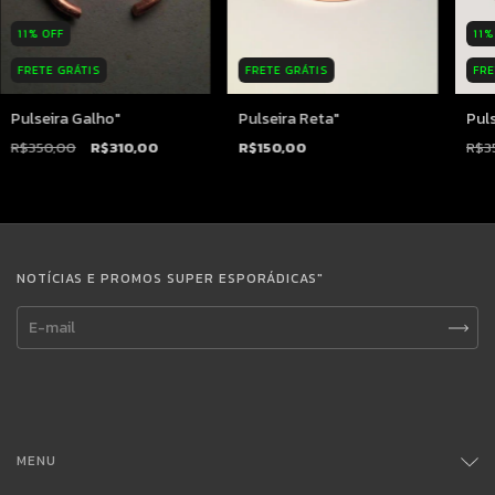
11
%
OFF
11
FRETE GRÁTIS
FRETE GRÁTIS
FRE
Pulseira Galho"
Pulseira Reta"
Puls
R$350,00
R$310,00
R$150,00
R$3
NOTÍCIAS E PROMOS SUPER ESPORÁDICAS"
MENU