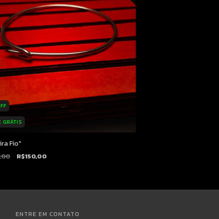
FF
E GRÁTIS
ra Fio"
,00
R$150,00
ENTRE EM CONTATO