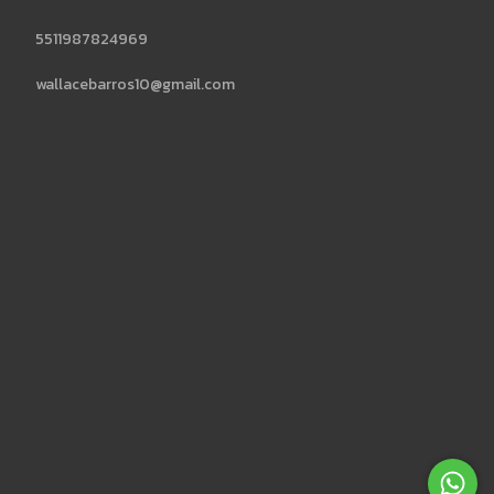
5511987824969
wallacebarros10@gmail.com