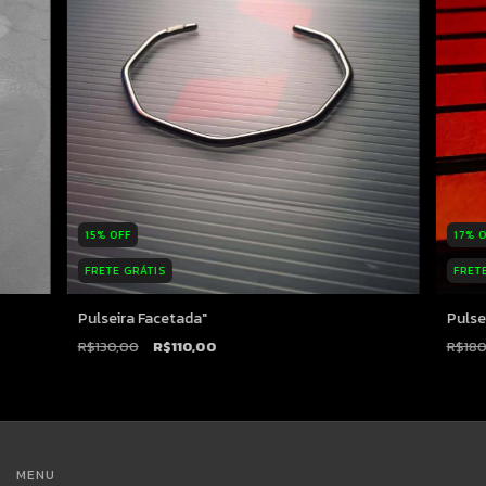
15
%
OFF
17
%
O
FRETE GRÁTIS
FRET
Pulseira Facetada"
Pulsei
R$130,00
R$110,00
R$180
MENU